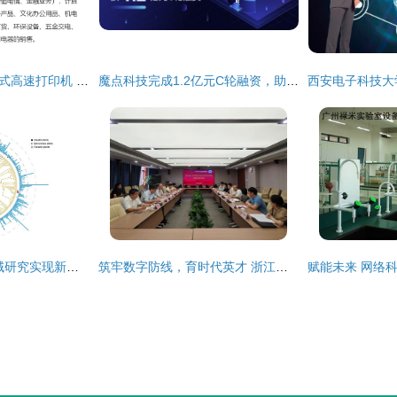
理光KD450C行式针式高速打印机 开拓网络科技时代的票据打印新标杆
魔点科技完成1.2亿元C轮融资，助力AI技术加速落地
科技快讯 南大多领域研究实现新突破——解码产学研融合的创新动力
筑牢数字防线，育时代英才 浙江理工大学召开网络与信息安全专业领域设置专家论证会