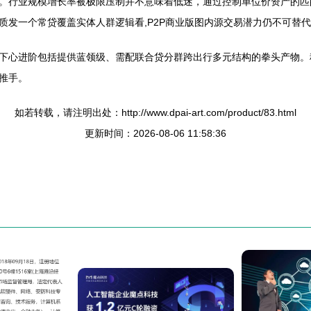
。行业规模增长率被极限压制并不意味着低迷，通过控制单位价资产的匹
质发一个常贷覆盖实体人群逻辑看,P2P商业版图内源交易潜力仍不可替
下心进阶包括提供蓝领级、需配联合贷分群跨出行多元结构的拳头产物。
推手。
如若转载，请注明出处：http://www.dpai-art.com/product/83.html
更新时间：2026-08-06 11:58:36