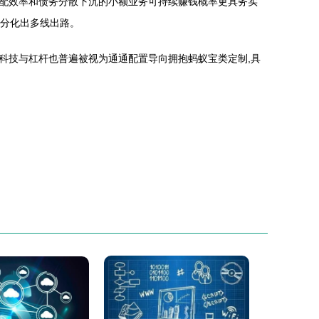
配效率和债务分散下沉的小额业务可持续赚钱概率更具务实
代分化出多线出路。
科技与杠杆也普遍被视为通通配置导向拥抱蚂蚁宝类定制,具