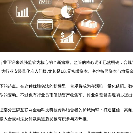
贷行业正迎来以强监管为核心的全新篇章。监管的核心词汇已然明确：合规为
措，为行业安装量化准入门槛,尤其是1亿元实缴资本、各地按照资本与放
下的起点。在这种优胜劣汰的韧性里，合规将成为存活唯一量化砝码。数据
型的变动。不过也有行业良币借助资产收集车、跨业务监督实现初步退出
证部分王牌互联网金融科技科技跨界结合者的护城沟壑：打通征信，高频
接入合规司法及仲裁渠道愈发被有识参与方热推。